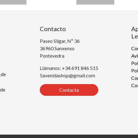
Contacto
Ap
Le
Paseo Silgar, Nº 36
36960 Sanxenxo
Con
Pontevedra
Avi
Pol
Llámanos: +34 691 846 515
Pol
r
de
5avenidashop@gmail.com
Co
Co
de
Contacta