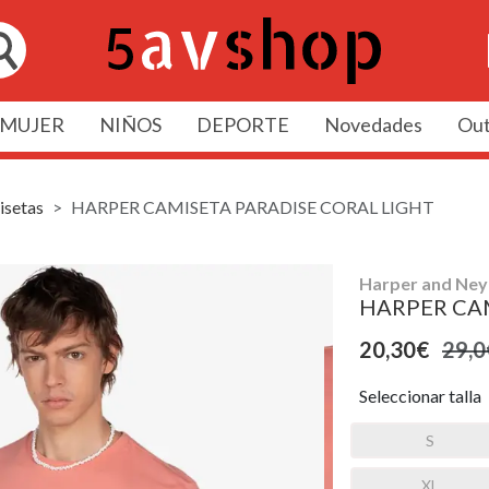
MUJER
NIÑOS
DEPORTE
Novedades
Out
setas
HARPER CAMISETA PARADISE CORAL LIGHT
Harper and Ney
HARPER CAM
20,30€
29,0
Seleccionar talla
S
XL