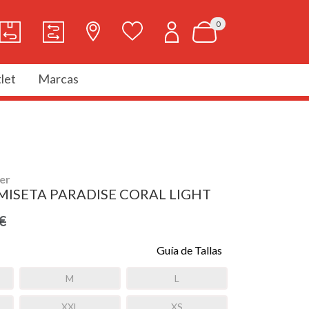
0
let
Marcas
er
ISETA PARADISE CORAL LIGHT
€
Guía de Tallas
M
L
XXL
XS