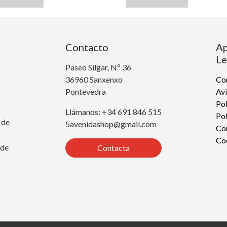
Contacto
Ap
Le
Paseo Silgar, Nº 36
36960 Sanxenxo
Con
Pontevedra
Avi
Pol
Llámanos: +34 691 846 515
Pol
r
de
5avenidashop@gmail.com
Co
Co
de
Contacta