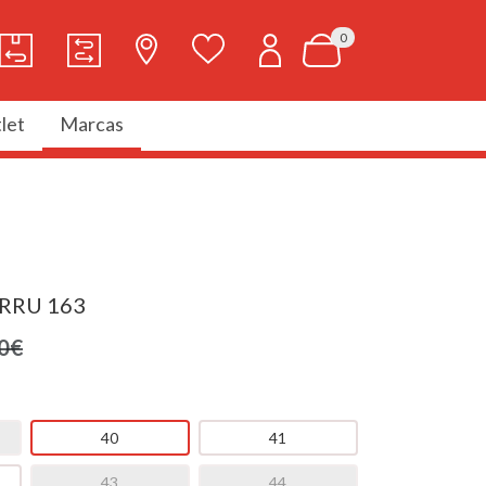
0
let
Marcas
RRU 163
0€
40
41
43
44