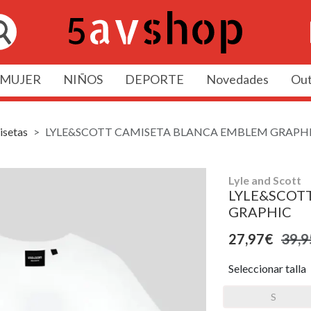
MUJER
NIÑOS
DEPORTE
Novedades
Out
setas
LYLE&SCOTT CAMISETA BLANCA EMBLEM GRAPH
Lyle and Scott
LYLE&SCOT
GRAPHIC
27,97€
39,9
Seleccionar talla
S