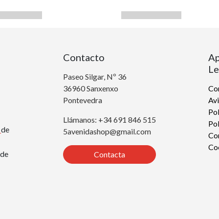
Contacto
Ap
Le
Paseo Silgar, Nº 36
36960 Sanxenxo
Con
Pontevedra
Avi
Pol
Llámanos: +34 691 846 515
Pol
r
de
5avenidashop@gmail.com
Co
Co
de
Contacta