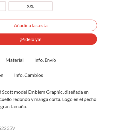
XXL
¡Pídelo ya!
Material
Info. Envío
ón
Info. Cambios
d Scott model Emblem Graphic, diseñada en
cuello redondo y manga corta. Logo en el pecho
n gran tamaño.
TS2235V