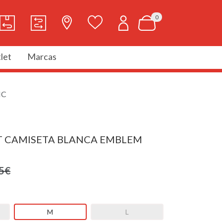
0
let
Marcas
IC
T CAMISETA BLANCA EMBLEM
5€
M
L