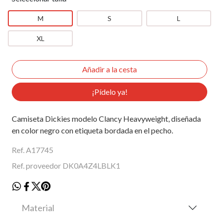
M
S
L
XL
¡Pídelo ya!
Camiseta Dickies modelo Clancy Heavyweight, diseñada
en color negro con etiqueta bordada en el pecho.
Ref. A17745
Ref. proveedor DK0A4Z4LBLK1
Material