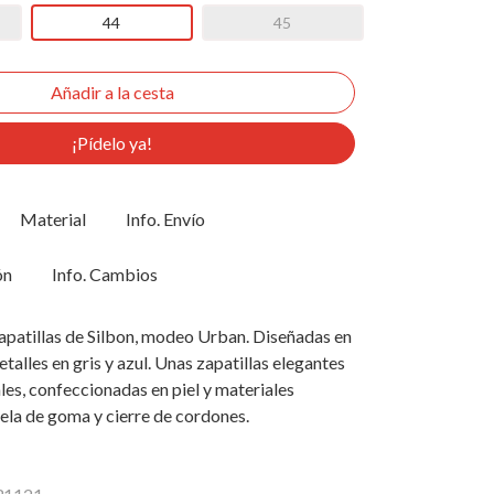
44
45
¡Pídelo ya!
Material
Info. Envío
ón
Info. Cambios
apatillas de Silbon, modeo Urban. Diseñadas en
talles en gris y azul. Unas zapatillas elegantes
ales, confeccionadas en piel y materiales
uela de goma y cierre de cordones.