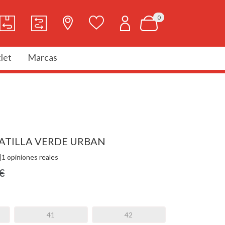
0
let
Marcas
ATILLA VERDE URBAN
|
1 opiniones reales
€
41
42