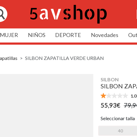
MUJER
NIÑOS
DEPORTE
Novedades
Out
apatillas
SILBON ZAPATILLA VERDE URBAN
SILBON
SILBON ZAP
1.0
55,93€
79,9
Seleccionar talla
40