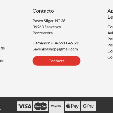
Contacto
Ap
Le
Paseo Silgar, Nº 36
36960 Sanxenxo
Con
Pontevedra
Avi
Pol
Llámanos: +34 691 846 515
Pol
r
de
5avenidashop@gmail.com
Co
Co
de
Contacta
s