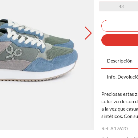
43
Descripción
Info. Devoluci
Preciosas estas z
color verde con de
a la vez que casu
sintéticos. Con s
Ref. A17620