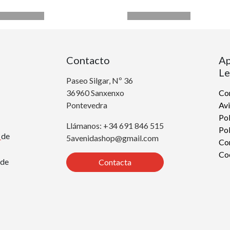
Contacto
Ap
Le
Paseo Silgar, Nº 36
36960 Sanxenxo
Con
Pontevedra
Avi
Pol
Llámanos: +34 691 846 515
Pol
r
de
5avenidashop@gmail.com
Co
Co
de
Contacta