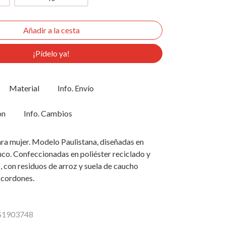
¡Pídelo ya!
Material
Info. Envío
ón
Info. Cambios
ara mujer. Modelo Paulistana, diseñadas en
nco. Confeccionadas en poliéster reciclado y
 con residuos de arroz y suela de caucho
e cordones.
PS1903748