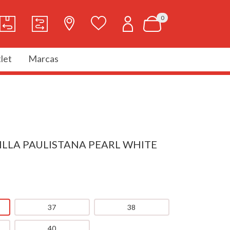
0
let
Marcas
ILLA PAULISTANA PEARL WHITE
37
38
40