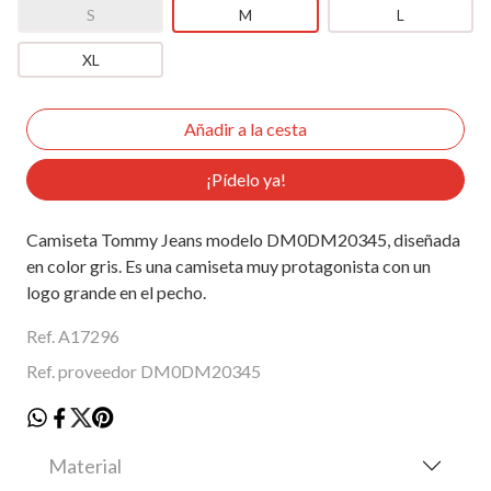
S
M
L
XL
¡Pídelo ya!
Camiseta Tommy Jeans modelo DM0DM20345, diseñada
en color gris. Es una camiseta muy protagonista con un
logo grande en el pecho.
Ref. A17296
Ref. proveedor DM0DM20345
Material