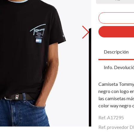
Descripción
Info. Devoluci
Camiseta Tommy J
negro con logo en
las camisetas más
color way negro c
Ref. A17295
Ref. proveedo