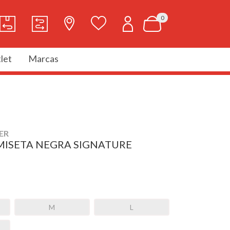
0
let
Marcas
ER
ISETA NEGRA SIGNATURE
M
L