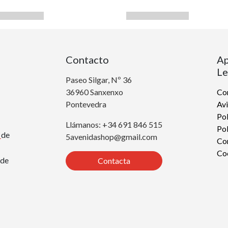
Contacto
Ap
Le
Paseo Silgar, Nº 36
36960 Sanxenxo
Con
Pontevedra
Avi
Pol
Llámanos: +34 691 846 515
Pol
r
de
5avenidashop@gmail.com
Co
Co
de
Contacta