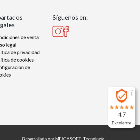
artados
Síguenos en:
gales
diciones de venta
so legal
ítica de privacidad
ítica de cookies
nfiguración de
okies
4.7
Excelente
Desarrollado por
MEIGASOFT
. Tecnología