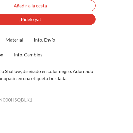
¡Pídelo ya!
Material
Info. Envío
ón
Info. Cambios
o Shallow, diseñado en color negro. Adornado
onopatín en una etiqueta bordada.
 VN000HSQBLK1