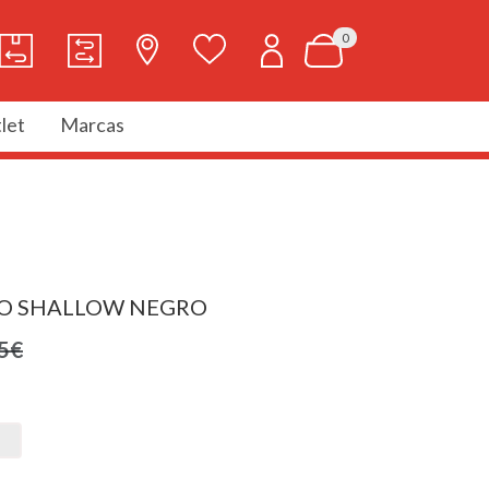
0
let
Marcas
O SHALLOW NEGRO
5€