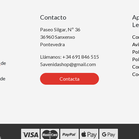
Contacto
Ap
Le
Paseo Silgar, Nº 36
36960 Sanxenxo
Con
Pontevedra
Avi
Pol
Llámanos: +34 691 846 515
Pol
r
de
5avenidashop@gmail.com
Co
Co
de
Contacta
s