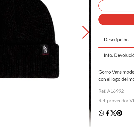
Descripción
Info. Devoluci
Gorro Vans model
con el logo del m
Ref. A16992
Ref. proveedor