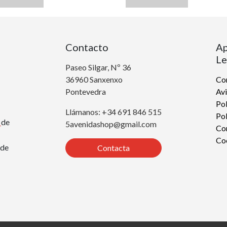
Contacto
Ap
Le
Paseo Silgar, Nº 36
36960 Sanxenxo
Con
Pontevedra
Avi
Pol
Llámanos: +34 691 846 515
Pol
r
de
5avenidashop@gmail.com
Co
Co
de
Contacta