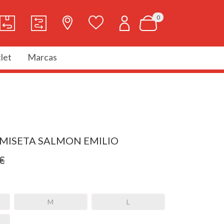
0
let
Marcas
MISETA SALMON EMILIO
€
M
L