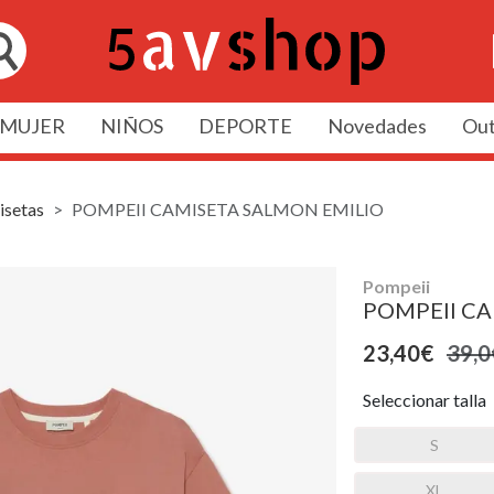
MUJER
NIÑOS
DEPORTE
Novedades
Out
setas
POMPEII CAMISETA SALMON EMILIO
Pompeii
POMPEII CA
23,40€
39,0
Seleccionar talla
S
XL