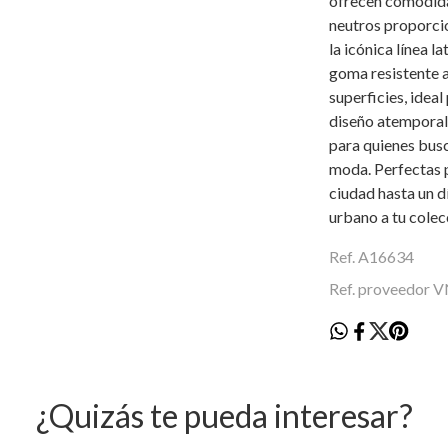
ofrecen comodidad
neutros proporci
la icónica línea l
goma resistente 
superficies, ideal
diseño atemporal,
para quienes bus
moda. Perfectas p
ciudad hasta un d
urbano a tu colec
Ref. A16634
Ref. proveedor
¿Quizás te pueda interesar?