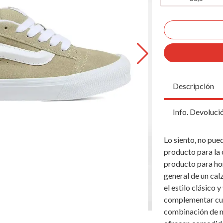
Descripción
Info. Devoluci
Lo siento, no pu
producto para la 
producto para hom
general de un cal
el estilo clásico 
complementar cua
combinación de ma