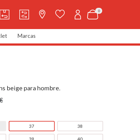
0
let
Marcas
ans beige para hombre.
€
37
38
39
40