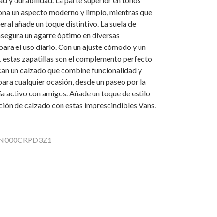
 y durabilidad. La parte superior en tonos
ona un aspecto moderno y limpio, mientras que
ateral añade un toque distintivo. La suela de
asegura un agarre óptimo en diversas
 para el uso diario. Con un ajuste cómodo y un
 estas zapatillas son el complemento perfecto
can un calzado que combine funcionalidad y
ara cualquier ocasión, desde un paseo por la
ía activo con amigos. Añade un toque de estilo
ción de calzado con estas imprescindibles Vans.
 VN000CRPD3Z1