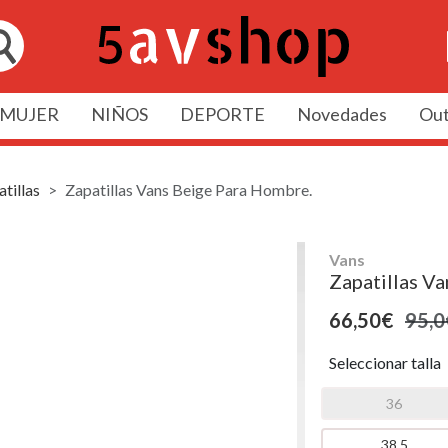
MUJER
NIÑOS
DEPORTE
Novedades
Out
tillas
Zapatillas Vans Beige Para Hombre.
Vans
Zapatillas V
66,50€
95,0
Seleccionar talla
36
38,5