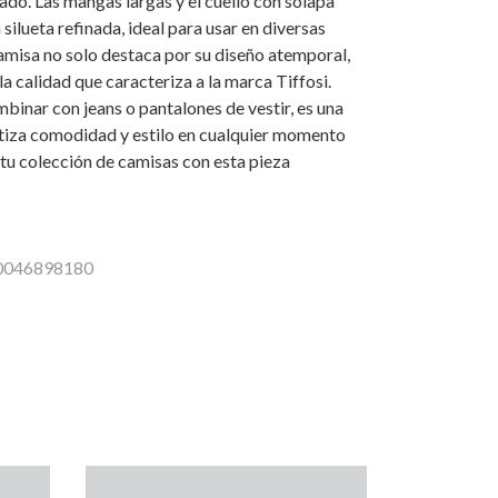
zado. Las mangas largas y el cuello con solapa
silueta refinada, ideal para usar en diversas
amisa no solo destaca por su diseño atemporal,
la calidad que caracteriza a la marca Tiffosi.
binar con jeans o pantalones de vestir, es una
tiza comodidad y estilo en cualquier momento
a tu colección de camisas con esta pieza
10046898180