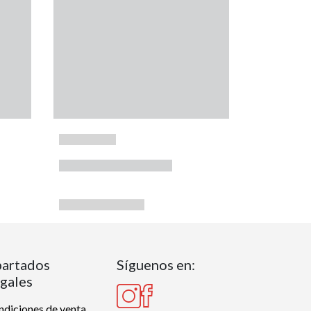
artados
Síguenos en:
gales
diciones de venta