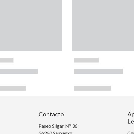
Contacto
Ap
Le
Paseo Silgar, Nº 36
36960 Sanxenxo
Con