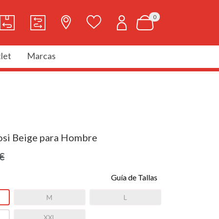
0
let
Marcas
osi Beige para Hombre
€
Guía de Tallas
M
L
XXL