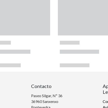
Contacto
Ap
Le
Paseo Silgar, Nº 36
36960 Sanxenxo
Con
Pontevedra
Avi