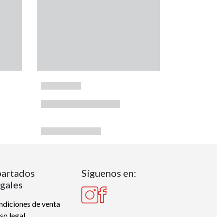
artados
Síguenos en:
gales
diciones de venta
so legal