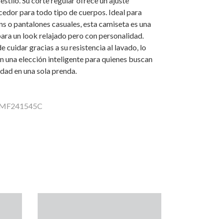
estilo. Su corte regular ofrece un ajuste
edor para todo tipo de cuerpos. Ideal para
s o pantalones casuales, esta camiseta es una
ara un look relajado pero con personalidad.
e cuidar gracias a su resistencia al lavado, lo
en una elección inteligente para quienes buscan
idad en una sola prenda.
 DMF241545C