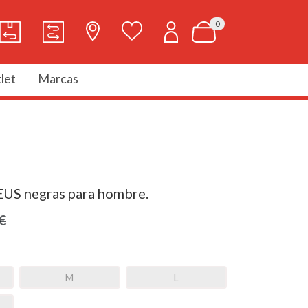
0
let
Marcas
US negras para hombre.
€
M
L