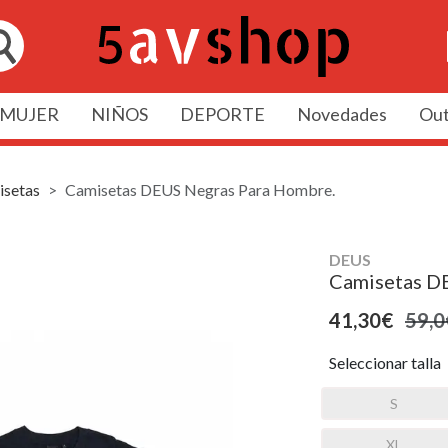
MUJER
NIÑOS
DEPORTE
Novedades
Out
setas
Camisetas DEUS Negras Para Hombre.
DEUS
Camisetas DE
41,30€
59,0
Seleccionar talla
S
XL