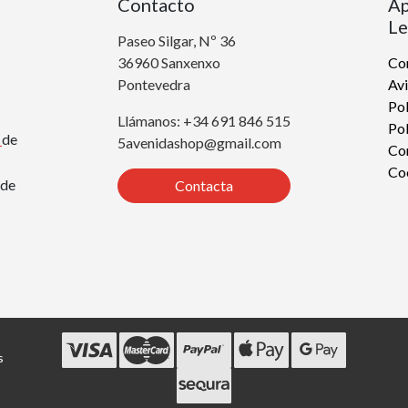
Contacto
Ap
Le
Paseo Silgar, Nº 36
36960 Sanxenxo
Con
Pontevedra
Avi
Pol
Llámanos: +34 691 846 515
Pol
r
de
5avenidashop@gmail.com
Co
Co
de
Contacta
s