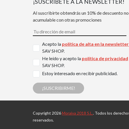
¡SUSCRÍBETE A LA NEWSLETTER!
Al suscribirte obtendrás un 10% de descuento no
acumulable con otras promociones
Acepto la
política de alta en la newslette
5AV SHOP.
He leído y acepto la
política de privacidad
5AV SHOP.
Estoy interesado en recibir publicidad.
¡SUSCRIBIRME!
Copyright 2026
Moraiva 2018 S.L.
. Todos los derecho
reservados.