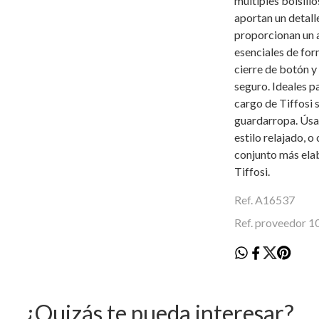
múltiples bolsillo
aportan un detall
proporcionan un a
esenciales de for
cierre de botón y
seguro. Ideales p
cargo de Tiffosi 
guardarropa. Úsal
estilo relajado, 
conjunto más ela
Tiffosi.
Ref. A16537
Ref. proveedor 
¿Quizás te pueda interesar?