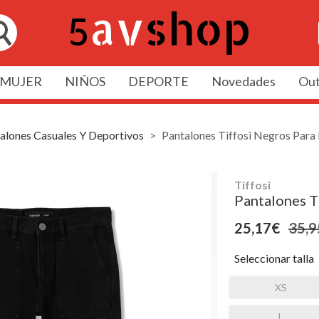
MUJER
NIÑOS
DEPORTE
Novedades
Out
alones Casuales Y Deportivos
Pantalones Tiffosi Negros Par
Tiffosi
Pantalones T
25,17€
35,9
Seleccionar talla
XS
L