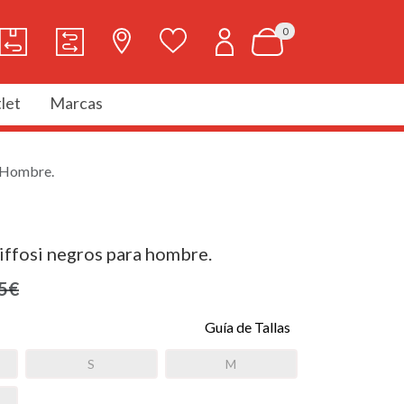
0
let
Marcas
a Hombre.
iffosi negros para hombre.
5€
Guía de Tallas
S
M