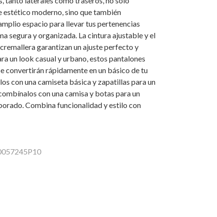
s, tanto laterales como traseros, no solo
e estético moderno, sino que también
mplio espacio para llevar tus pertenencias
ma segura y organizada. La cintura ajustable y el
 cremallera garantizan un ajuste perfecto y
ara un look casual y urbano, estos pantalones
se convertirán rápidamente en un básico de tu
os con una camiseta básica y zapatillas para un
o combínalos con una camisa y botas para un
borado. Combina funcionalidad y estilo con
10057245P10