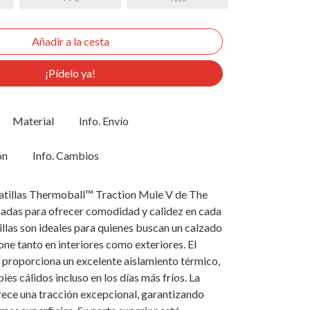
¡Pídelo ya!
Material
Info. Envío
ón
Info. Cambios
atillas Thermoball™ Traction Mule V de The
ñadas para ofrecer comodidad y calidez en cada
illas son ideales para quienes buscan un calzado
one tanto en interiores como exteriores. El
 proporciona un excelente aislamiento térmico,
es cálidos incluso en los días más fríos. La
rece una tracción excepcional, garantizando