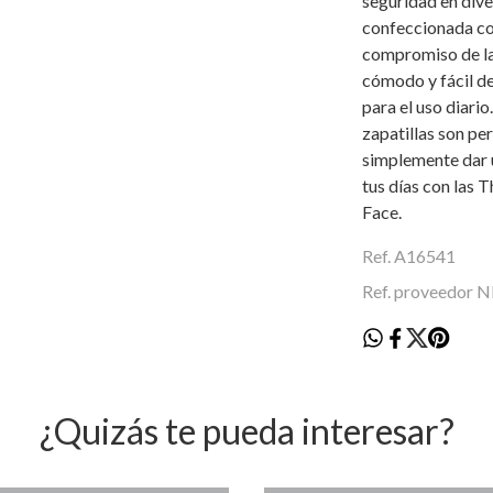
seguridad en dive
confeccionada con
compromiso de la 
cómodo y fácil de
para el uso diario
zapatillas son per
simplemente dar u
tus días con las
Face.
Ref. A16541
Ref. proveedor
¿Quizás te pueda interesar?