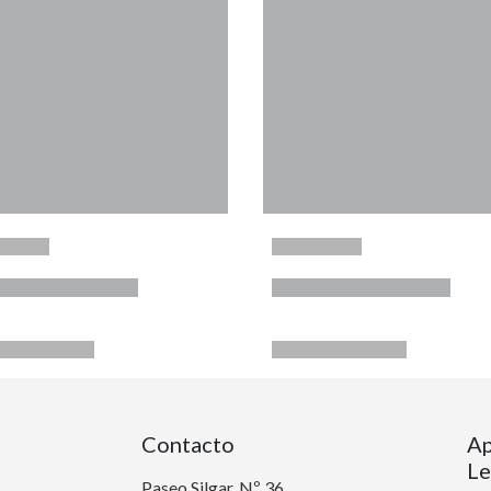
Contacto
Ap
Le
Paseo Silgar, Nº 36