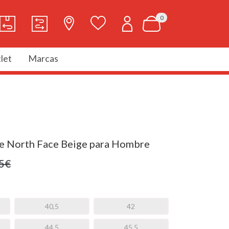
0
let
Marcas
he North Face Beige para Hombre
5€
40,5
42
44 5
45,5