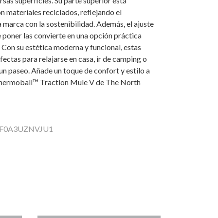
rsas superficies. Su parte superior está
 materiales reciclados, reflejando el
marca con la sostenibilidad. Además, el ajuste
 poner las convierte en una opción práctica
. Con su estética moderna y funcional, estas
fectas para relajarse en casa, ir de camping o
n paseo. Añade un toque de confort y estilo a
 Thermoball™ Traction Mule V de The North
 NF0A3UZNVJU1