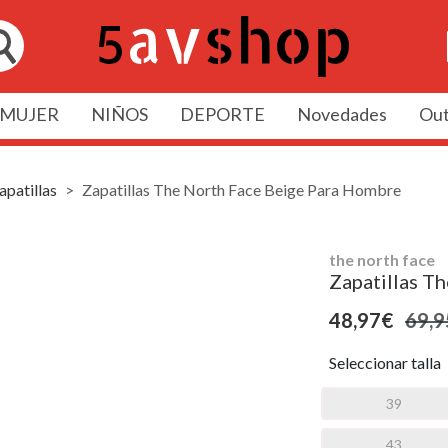
MUJER
NIÑOS
DEPORTE
Novedades
Out
apatillas
Zapatillas The North Face Beige Para Hombre
the north face
Zapatillas T
48,97€
69,9
Seleccionar talla
39
43