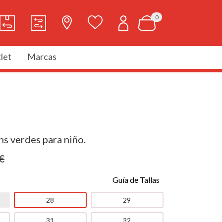
0
let
Marcas
ns verdes para niño.
€
Guía de Tallas
28
29
31
32