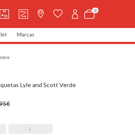
0
let
Marcas
ombre
aquetas Lyle and Scott Verde
,95€
L