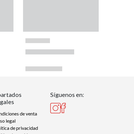
artados
Síguenos en:
gales
diciones de venta
so legal
ítica de privacidad