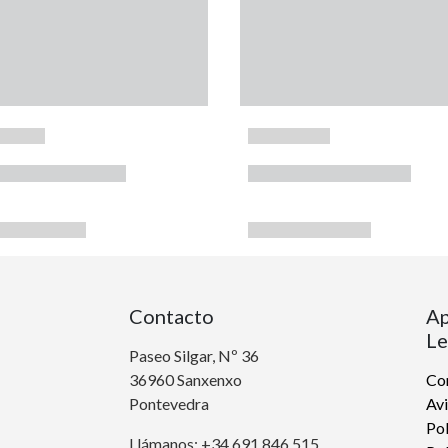
Contacto
Ap
Le
Paseo Silgar, Nº 36
36960 Sanxenxo
Con
Pontevedra
Avi
Pol
Llámanos: +34 691 846 515