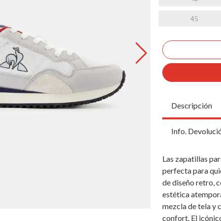
45
Descripción
Info. Devoluci
Las zapatillas pa
perfecta para quie
de diseño retro, 
estética atempora
mezcla de tela y 
confort. El icónic