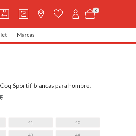
0
let
Marcas
 Coq Sportif blancas para hombre.
€
41
40
43
44