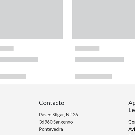
Contacto
Ap
Le
Paseo Silgar, Nº 36
36960 Sanxenxo
Con
Pontevedra
Avi