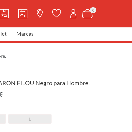
0
let
Marcas
re.
ARON FILOU Negro para Hombre.
€
L