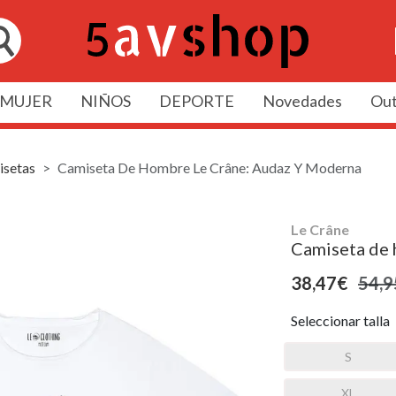
MUJER
NIÑOS
DEPORTE
Novedades
Out
setas
Camiseta De Hombre Le Crâne: Audaz Y Moderna
Le Crâne
Camiseta de 
38,47€
54,9
Seleccionar talla
S
XL