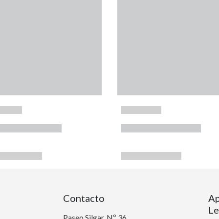
Contacto
Ap
Le
Paseo Silgar, Nº 36