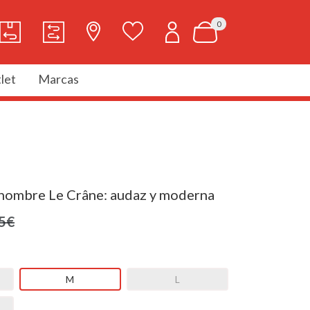
0
let
Marcas
hombre Le Crâne: audaz y moderna
5€
M
L