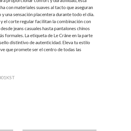
ra proporcionar confort y durabilidad, esta
ha con materiales suaves al tacto que aseguran
o y una sensación placentera durante todo el día.
 y el corte regular facilitan la combinación con
 desde jeans casuales hasta pantalones chinos
s formales. La etiqueta de Le Crâne en la parte
sello distintivo de autenticidad. Eleva tu estilo
ave que promete ser el centro de todas las
0001KST