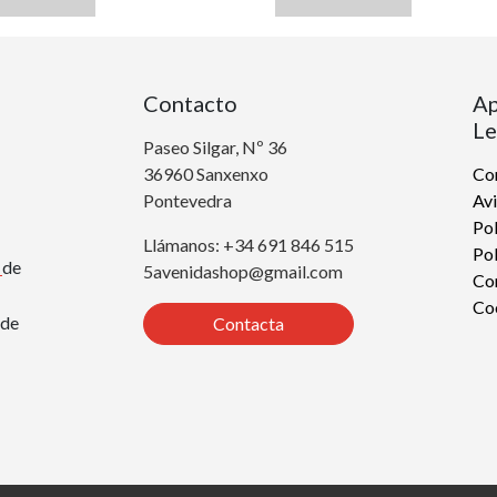
Contacto
Ap
Le
Paseo Silgar, Nº 36
36960 Sanxenxo
Con
Pontevedra
Avi
Pol
Llámanos: +34 691 846 515
Pol
r
de
5avenidashop@gmail.com
Co
Co
de
Contacta