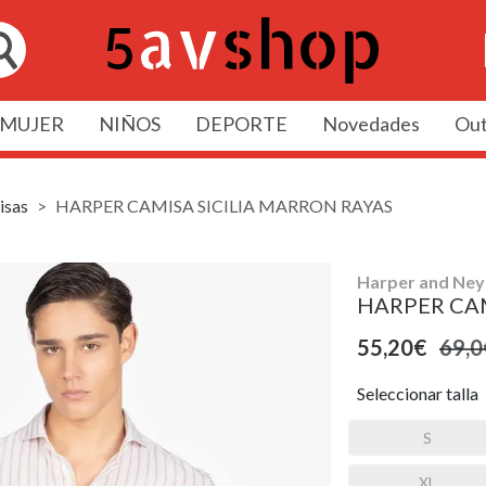
MUJER
NIÑOS
DEPORTE
Novedades
Out
isas
HARPER CAMISA SICILIA MARRON RAYAS
Harper and Ney
HARPER CAM
55,20€
69,0
Seleccionar talla
S
XL