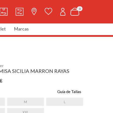
0
let
Marcas
er
ISA SICILIA MARRON RAYAS
€
Guía de Tallas
M
L
XXL