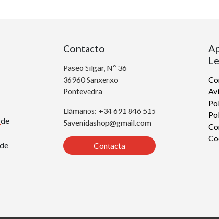
Contacto
Ap
Le
Paseo Silgar, Nº 36
36960 Sanxenxo
Con
Pontevedra
Avi
Pol
Llámanos: +34 691 846 515
Pol
r
de
5avenidashop@gmail.com
Co
Co
de
Contacta