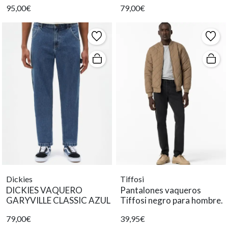
95,00€
79,00€
WASH
hombre moderno
Dickies
Tiffosi
DICKIES VAQUERO
Pantalones vaqueros
GARYVILLE CLASSIC AZUL
Tiffosi negro para hombre.
79,00€
39,95€