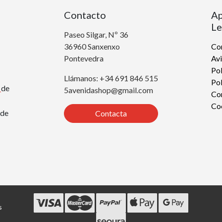
Contacto
Ap
Le
Paseo Silgar, Nº 36
36960 Sanxenxo
Con
Pontevedra
Avi
Pol
Llámanos: +34 691 846 515
Pol
r
de
5avenidashop@gmail.com
Co
Co
de
Contacta
s