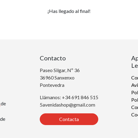
¡Has llegado al final!
Contacto
Ap
Le
Paseo Silgar, Nº 36
36960 Sanxenxo
Con
Pontevedra
Avi
Pol
Llámanos: +34 691 846 515
Pol
r
de
5avenidashop@gmail.com
Co
Co
de
Contacta