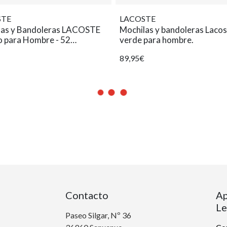
STE
LACOSTE
las y Bandoleras LACOSTE
Mochilas y bandoleras Laco
o para Hombre - 52
verde para hombre.
eres.
89,95€
Contacto
Ap
Le
Paseo Silgar, Nº 36