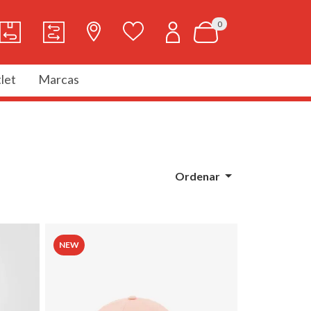
0
let
Marcas
Ordenar
NEW