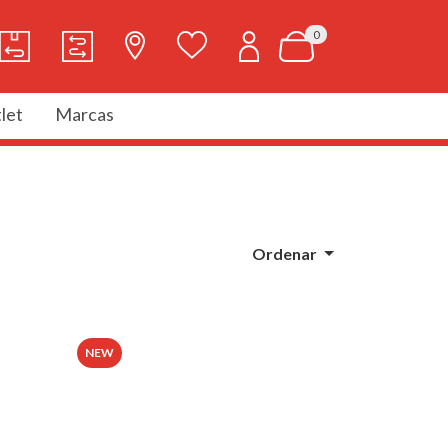
0
let
Marcas
Ordenar
NEW