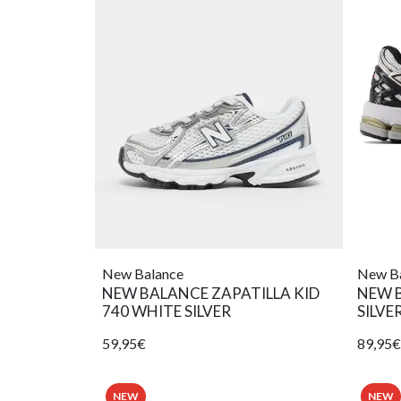
New Balance
New B
NEW BALANCE ZAPATILLA KID
NEW B
740 WHITE SILVER
SILVE
59,95€
89,95€
NEW
NEW