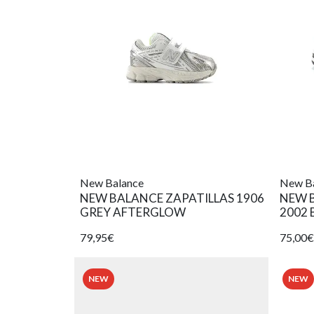
New Balance
New B
NEW BALANCE ZAPATILLAS 1906
NEW B
GREY AFTERGLOW
2002 
79,95€
75,00€
NEW
NEW