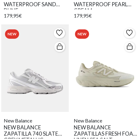
WATERPROOF SAND
WATERPROOF PEARL
DUNE
CREAM
179,95€
179,95€
NEW
NEW
New Balance
New Balance
NEW BALANCE
NEW BALANCE
ZAPATILLA 740 SLATE
ZAPATILLAS FRESH FOAM
GREY METALLIC
LINEN SEA SALT