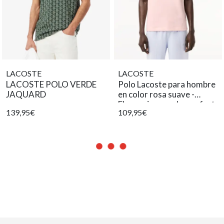
LACOSTE
LACOSTE
LACOSTE POLO VERDE
Polo Lacoste para hombre
JAQUARD
en color rosa suave -
Elegancia casual y confort
139,95€
109,95€
garantizado.