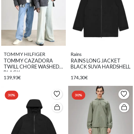
TOMMY HILFIGER
Rains
TOMMY CAZADORA
RAINS LONG JACKET
TWILL CHORE WASHED
BLACK SUVA HARDSHELL
BLACK
139,93€
174,30€
30%
30%